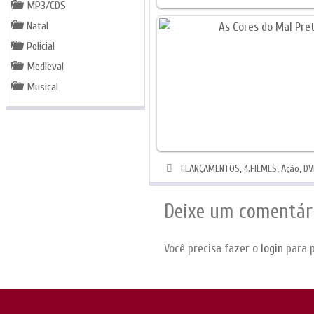
MP3/CDS
Natal
Policial
Medieval
Musical
Categorias
1.LANÇAMENTOS
,
4.FILMES
,
Ação
,
DV
Deixe um comentár
Você precisa fazer o
login
para p