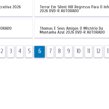
crativa 2026
Terror Em Silent Hill Regresso Para O Inf
2026 DVD-R AUTORADO
UTORADO
Thomas E Seus Amigos O Mistério Da
Montanha Azul 2026 DVD-R AUTORADO
2
3
4
5
6
7
8
9
10
11
12
1