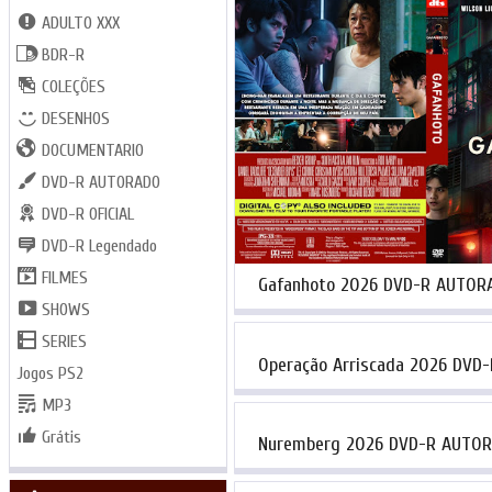
ADULTO XXX
BDR-R
COLEÇÕES
DESENHOS
DOCUMENTARIO
DVD-R AUTORADO
DVD-R OFICIAL
DVD-R Legendado
FILMES
Gafanhoto 2026 DVD-R AUTOR
SHOWS
SERIES
Operação Arriscada 2026 DVD
Jogos PS2
MP3
Grátis
Nuremberg 2026 DVD-R AUTO