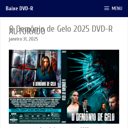
Pular
Baixe DVD-R
MENU
para
o
conteúdo
O Demônio de Gelo 2025 DVD-R
AUTORADO
janeiro 31, 2025