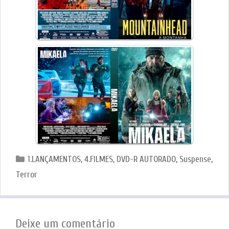
Categorias
1.LANÇAMENTOS
,
4.FILMES
,
DVD-R AUTORADO
,
Suspense
,
Terror
Deixe um comentário