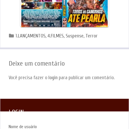
Categorias
1.LANÇAMENTOS
,
4.FILMES
,
Suspense
,
Terror
Deixe um comentário
Você precisa fazer o
login
para publicar um comentário.
LOGIN
Nome de usuário