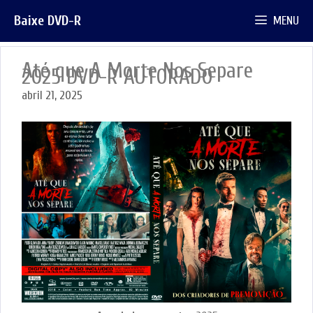
Pular
Baixe DVD-R
MENU
para
o
conteúdo
Até que A Morte Nos Separe
2025 DVD-R AUTORADO
abril 21, 2025