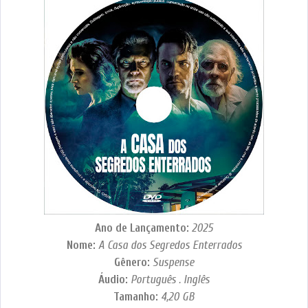
Ano de Lançamento:
2025
Nome:
A Casa dos Segredos Enterrados
Gênero:
Suspense
Áudio:
Português . Inglês
Tamanho:
4,20 GB