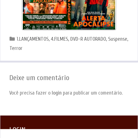
Categorias
1.LANÇAMENTOS
,
4.FILMES
,
DVD-R AUTORADO
,
Suspense
,
Terror
Deixe um comentário
Você precisa fazer o
login
para publicar um comentário.
LOGIN