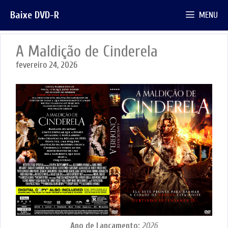
Pular
Baixe DVD-R
MENU
para
o
conteúdo
A Maldição de Cinderela
fevereiro 24, 2026
Ano de Lançamento:
2026