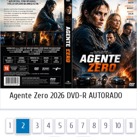
Agente Zero 2026 DVD-R AUTORADO
1
2
3
4
5
6
7
8
9
10
11