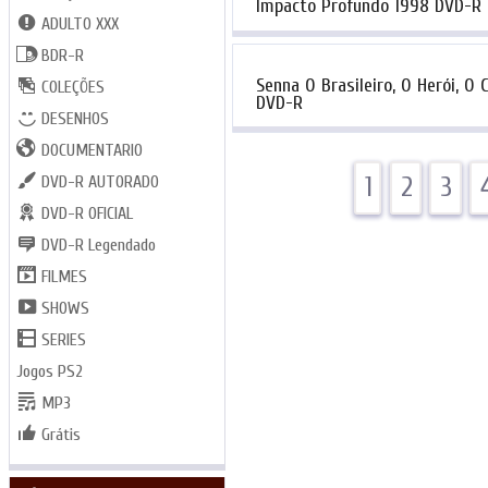
Impacto Profundo 1998‬ DVD-R
ADULTO XXX
BDR-R
Senna O Brasileiro, O Herói, O
COLEÇÕES
DVD-R
DESENHOS
DOCUMENTARIO
1
2
3
DVD-R AUTORADO
DVD-R OFICIAL
DVD-R Legendado
FILMES
SHOWS
SERIES
Jogos PS2
MP3
Grátis