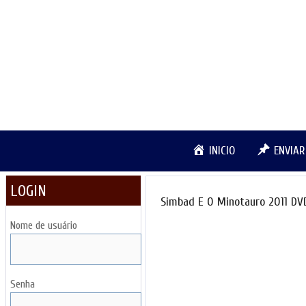
Pular
para
o
conteúdo
INICIO
ENVIA
LOGIN
Simbad E O Minotauro 2011 DV
Nome de usuário
Senha