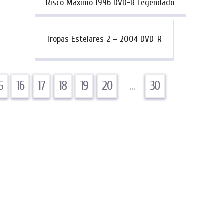
Risco Máximo 1996 DVD-R Legendado
Tropas Estelares 2 – 2004 DVD-R
5
16
17
18
19
20
…
30