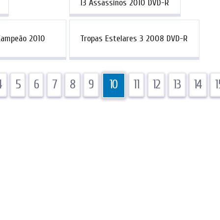
13 Assassinos 2010 DVD-R
 Campeão 2010
Tropas Estelares 3 2008 DVD-R
4
5
6
7
8
9
10
11
12
13
14
1