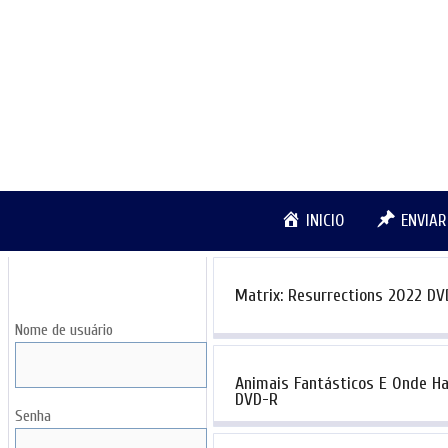
Pular
para
o
conteúdo
INICIO
ENVIA
LOGIN
Matrix: Resurrections 2022 DV
Nome de usuário
Animais Fantásticos E Onde H
DVD-R
Senha