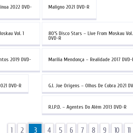
ntinua 2022 DVD-
Maligno 2021 DVD-R
oskau Vol. 1
80’s Disco Stars – Live From Moskau Vol
DVD-R
ntos 2019 DVD-
Marília Mendonça – Realidade 2017 DVD-
2021 DVD-R
G.I. Joe Origens – Olhos De Cobra 2021 D
R.I.P.D. – Agentes Do Além 2013 DVD-R
1
2
3
4
5
6
7
8
9
10
11