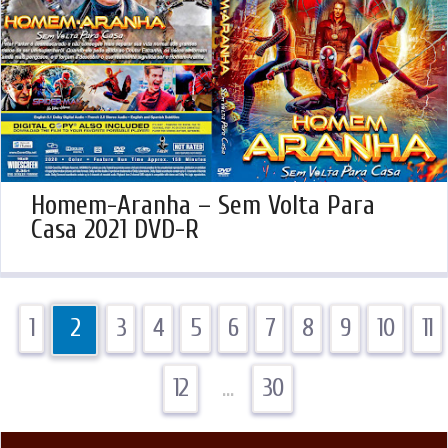
Homem-Aranha – Sem Volta Para
Casa 2021 DVD-R
1
2
3
4
5
6
7
8
9
10
11
12
…
30