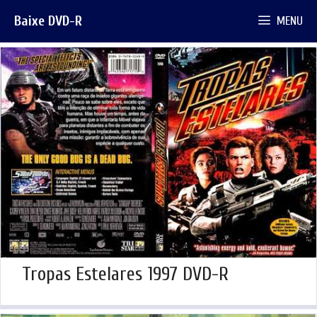
Pular
Baixe DVD-R
MENU
para
o
conteúdo
Tropas Estelares 1997 DVD-R